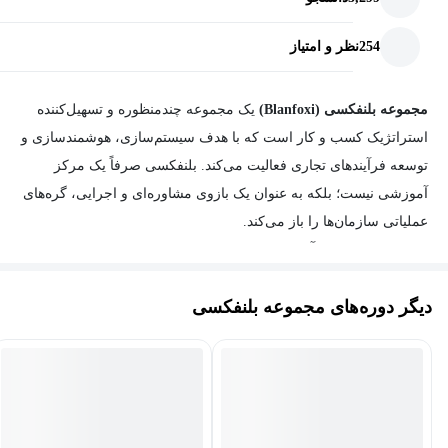
254
نظر و امتیاز
مجموعه بلنفکسی (Blanfoxi)
یک مجموعه چندمنظوره و تسهیل‌کننده
استراتژیک کسب و کار است که با هدف سیستم‌سازی، هوشمندسازی و
توسعه فرآیندهای تجاری فعالیت می‌کند. بلنفکسی صرفاً یک مرکز
آموزشی نیست؛ بلکه به عنوان یک بازوی مشاوره‌ای و اجرایی، گره‌های
عملیاتی سازمان‌ها را باز می‌کند.
حوزه‌های تخصصی آموزش‌های بلنفکسی
آموزش‌های این مجموعه با تمرکز بر مهارت‌های درآمدزا و کاربردی
دیگر دوره‌های مجموعه بلنفکسی
بازار مدرن دسته‌بندی شده‌اند:
سیستم‌سازی و مدیریت:
بهینه‌سازی فرآیندها، مدیریت کسب‌وکار و
توسعه فردی.
هوش مصنوعی و اتوماسیون:
هوشمندسازی فرآیندها با ایجنت‌های هوش
مصنوعی (AI Agents).
رشد تجاری:
راهکارهای کاربردی برای افزایش فروش، بازاریابی و