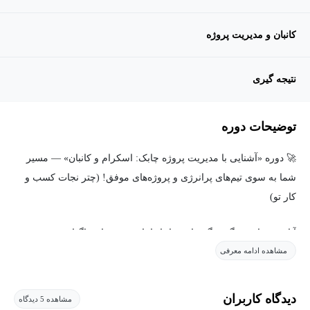
کانبان و مدیریت پروژه
نتیجه گیری
توضیحات دوره
🚀 دوره «آشنایی با مدیریت پروژه چابک: اسکرام و کانبان» — مسیر
شما به سوی تیم‌های پرانرژی و پروژه‌های موفق! (چتر نجات کسب و
کار تو)
آیا می‌خواهید دیگر درگیر تاخیرها، ابهامات و تغییرات ناگهانی پروژه
مشاهده ادامه معرفی
نشوید؟ آیا آماده‌اید تیم خود را به یک ماشین تولید ارزش تبدیل کنید، نه
یک دستگاه اجرایی سفت‌وسخت؟
دیدگاه کاربران
مشاهده 5 دیدگاه
در این دوره کوتاه، کاربردی و پرانرژی، شما نه فقط مفاهیم چابک را