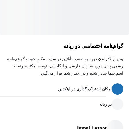
✅ تسلط بر اصول اصلی Agile و Scrum ✅ توانایی طراحی و مدیریت
یک تیم چابک ✅ ابزارهایی برای افزایش تحوّل‌پذیری و رضایت مشتری
✅ اعتماد به نفس برای راه‌اندازی تغییر در محیط کار خود
🎁 پیشنهاد ویژه:
گواهینامه اختصاصی دو زبانه
اگر امروز تصمیم بگیرید، فردا می‌توانید دیگر با ابهام کار نکنید بلکه با
پس از گذراندن دوره به صورت آنلاین در سایت مکتب‌خونه، گواهی‌نامه
روشنایی، سرعت و انعطاف پیش بروید.
رسمی پایان دوره به زبان فارسی و انگلیسی، توسط مکتب‌خونه به
اسم شما صادر شده و در اختیار شما قرار می‌گیرد.
همین حالا شروع کنید و تیم خود را به یک ماشین ارزش تبدیل کنید.
امکان اشتراک گذاری در لینکدین
دو زبانه
Jamal Lazaar