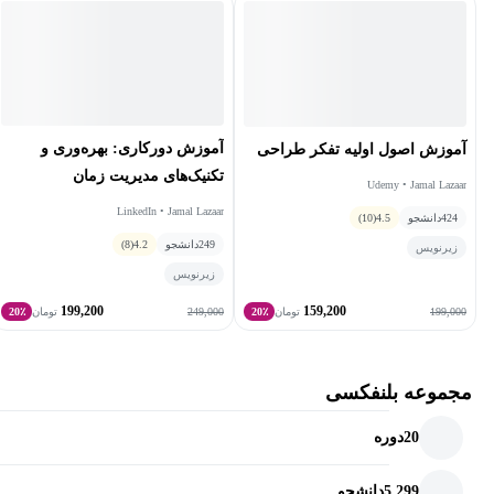
می‌پردازد عبارتند از:
مدیریت زمان
مدیریت استرس
فن بیان
آموزش دورکاری: بهره‌وری و
آموزش اصول اولیه تفکر طراحی
هدف‌گذاری
تکنیک‌های مدیریت زمان
Udemy • Jamal Lazaar
اعتماد به نفس
LinkedIn • Jamal Lazaar
ارتباطات
424
دانشجو
4.5
(10)
249
دانشجو
4.2
(8)
هوش هیجانی
زیرنویس
زیرنویس
199,200
159,200
249,000
199,000
تومان
20٪
تومان
20٪
مجموعه بلنفکسی
20
دوره
5,299
دانشجو