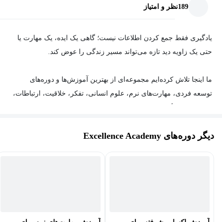
189
نظر و امتیاز
یادگیری فقط جمع کردن اطلاعات نیست؛ گاهی یک ایده، یک مهارت یا
حتی یک زاویه دید تازه می‌تواند مسیر زندگی را عوض کند.
ما اینجا تلاش کرده‌ایم مجموعه‌ای از بهترین آموزش‌ها و دوره‌های
توسعه فردی، مهارت‌های نرم، علوم انسانی، تفکر، خلاقیت، ارتباطات،
بهره‌وری و یادگیری مادام‌العمر را در دسترس فارسی‌زبانان قرار دهیم.
محتوایی که کمک می‌کند بهتر فکر کنیم، بهتر تصمیم بگیریم، مؤثرتر کار
دیگر دوره‌های Excellence Academy
کنیم و دنیای اطرافمان را عمیق‌تر درک کنیم.
فرقی نمی‌کند به دنبال رشد شخصی باشید، بخواهید مهارت جدیدی یاد
بگیرید، چشم‌اندازتان را گسترش دهید یا صرفاً هر روز یک درصد بهتر از
دیروز شوید؛ اینجا برای کسانی ساخته شده که یادگیری را بخشی از
سبک زندگی خود می‌دانند.