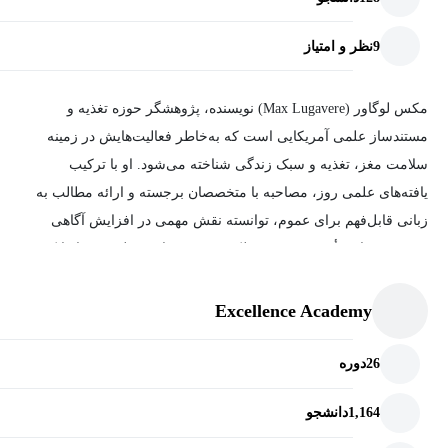
9
نظر و امتیاز
مکس لوگاور (Max Lugavere) نویسنده، پژوهشگر حوزه تغذیه و
مستندساز علمی آمریکایی است که به‌خاطر فعالیت‌هایش در زمینه
سلامت مغز، تغذیه و سبک زندگی شناخته می‌شود. او با ترکیب
یافته‌های علمی روز، مصاحبه با متخصصان برجسته و ارائه مطالب به
زبانی قابل‌فهم برای عموم، توانسته نقش مهمی در افزایش آگاهی
عمومی درباره تأثیر تغذیه بر عملکرد ذهن و سلامت بلندمدت ایفا کند.
لوگاور بیشتر به‌واسطه کتاب‌ها، سخنرانی‌ها و برنامه‌های آموزشی خود
شناخته می‌شود و تمرکز ویژه‌ای بر پیشگیری از بیماری‌های شناختی،
Excellence Academy
بهبود عملکرد مغز و اتخاذ عادات سالم مبتنی بر شواهد علمی دارد.
26
دوره
1,164
دانشجو