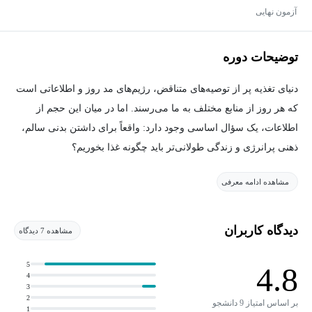
آزمون نهایی
توضیحات دوره
دنیای تغذیه پر از توصیه‌های متناقض، رژیم‌های مد روز و اطلاعاتی است
که هر روز از منابع مختلف به ما می‌رسند. اما در میان این حجم از
اطلاعات، یک سؤال اساسی وجود دارد: واقعاً برای داشتن بدنی سالم،
ذهنی پرانرژی و زندگی طولانی‌تر باید چگونه غذا بخوریم؟
مشاهده ادامه معرفی
در این دوره، با اصول علمی تغذیه آشنا می‌شوید و یاد می‌گیرید چگونه
فراتر از تبلیغات و باورهای رایج، به درک عمیق‌تری از نیازهای بدن خود
برسید. از شناخت درشت‌مغذی‌ها و ریزمغذی‌ها گرفته تا نقش غذاهای
دیدگاه کاربران
مشاهده 7 دیدگاه
کامل، تأثیر غذاهای فوق‌فرآوری‌شده، زمان‌بندی وعده‌های غذایی و
انتخاب الگوی غذایی مناسب، همه موضوعات به زبانی ساده و کاربردی
5
4.8
4
بررسی می‌شوند.
3
2
بر اساس امتیاز 9 دانشجو
1