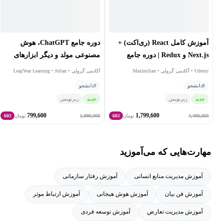
این آکادمی نیز، به صورت اختصاصی توسط
مدرسان معتبر
ایرانی تهیه
گردیده‌اند.
دوره جامع ChatGPT، هوش
آموزش کامل React (ری‌اکت) +
مصنوعی مولد و دیگر ابزارهای
Next.js و Redux | دوره جامع
پیشرفته هوش مصنوعی
پروژه‌محور
آکادمی گرولی • LeapYear Learning • Julian
Udemy • آکادمی گرولی • Maximilian
Melanson • Benza Maman
Schwarzmuller
9
دانشجو
8
دانشجو
جدید
زیرنویس
جدید
زیرنویس
799,600
1,799,600
1,999,000
4,499,000
تومان
60٪
تومان
60٪
مهارت‌هایی که می‌آموزید
آموزش مدیریت منابع انسانی
آموزش رفتار سازمانی
آموزش فن بیان
آموزش هوش هیجانی
آموزش ارتباط موثر
آموزش مدیریت تعارض
آموزش توسعه فردی