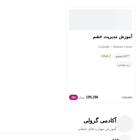
است. مأموریت شخصی او کمک به مردم در کشف، توسعه و شناسایی
استعدادهایشان است.
آموزش مدیریت خشم
LinkedIn • Marlene Chism
977
دانشجو
4.2
(36)
زیرنویس
199,200
249,000
تومان
20٪
آکادمی گرولی
آموزش مهارت‌های شغلی