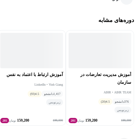
دوره‌های مشابه
آموزش مدیریت تعارضات در
آموزش ارتباط با اعتماد به نفس
سازمان
LinkedIn • Vinh Giang
AIHR • AIHR TEAM
1,417
دانشجو
4.5
(93)
376
دانشجو
4.5
(20)
زیرنویس
زیرنویس
159,200
159,200
199,000
199,000
تومان
20٪
تومان
20٪