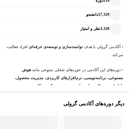
110
دوره
57,329
دانشجو
3,320
نظر و امتیاز
• آکادمی گرولی
با هدف
توانمندسازی و توسعه‌ی حرفه‌ای
افراد فعالیت
می‌کند.
•
دوره‌های این آکادمی در حوزه‌های شغلی متنوعی مانند
هوش
مصنوعی، برنامه‌نویسی، نرم‌افزارهای کاربردی، مدیریت محصول،
بازاریابی دیجیتال، مهارت‌های نرم
و
توسعه کسب‌وکار
دسته‌بندی
می‌شوند.
دیگر دوره‌های آکادمی گرولی
•
این دوره‌ها اکثرا از پرفروش‌ترین آموزش‌های برترین پلتفرم‌های
یادگیری دنیا مانند
یودمی
،
لینکدین‌لرنینگ
،
کورسرا
و
ریفورج
هستند که
همگی با
زیرنویس فارسی
منتشر شده‌اند. همچنین چندی از دوره‌های