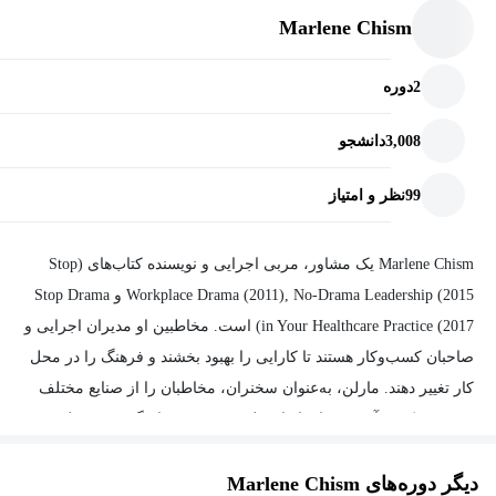
Marlene Chism
2
دوره
3,008
دانشجو
99
نظر و امتیاز
Marlene Chism یک مشاور، مربی اجرایی و نویسنده کتاب‌های (Stop
Workplace Drama (2011), No-Drama Leadership (2015 و Stop Drama
(in Your Healthcare Practice (2017 است. مخاطبین او مدیران اجرایی و
صاحبان کسب‌وکار هستند تا کارایی را بهبود بخشند و فرهنگ را در محل
کار تغییر دهند. مارلن، به‌عنوان سخنران، مخاطبان را از صنایع مختلف
جذب می‌کند و آموزش‌های او از نظم و ترتیب، هماهنگی و مسئولیت
شخصی، الهام‌بخش مخاطبان جهانی می‌شود. حوزه‌های تخصص او
دیگر دوره‌های Marlene Chism
عبارت‌اند از توسعه رهبری، مهارت‌های ارتباطی استراتژیک در محل کار