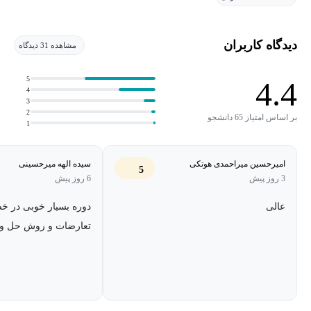
ارائه می‌دهد. همچنین یک مدل برای هدایت گفتگو به سمت نتیجه مثبت
و تعیین گام‌های بعدی معرفی می‌کند. به علاوه، یاد خواهید گرفت که
دیدگاه کاربران
مشاهده 31 دیدگاه
چگونه با استفاده از یک عبارت مفید، مقاومت در برابر گفتگوها را
شناسایی کنید.
5
4.4
4
3
2
بر اساس امتیاز 65 دانشجو
1
امیرحسین میراحمدی هوتکی
سیده الهه میرحسینی
5
3 روز پیش
6 روز پیش
عالی
دوره بسیار خوبی در 
تعارضات و روش حل و 