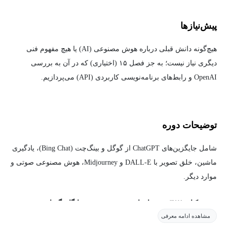
پیش‌نیاز‌ها
هیچ‌گونه دانش قبلی درباره هوش مصنوعی (AI) یا هیچ مفهوم فنی
دیگری نیاز نیست؛ به جز فصل ۱۵ (اختیاری) که در آن به بررسی
OpenAI و رابط‌های برنامه‌نویسی کاربردی (API) می‌پردازیم.
توضیحات دوره
شامل جایگزین‌های ChatGPT از گوگل و بینگ‌چت (Bing Chat)، یادگیری
ماشین، خلق تصویر با DALL-E و Midjourney، هوش مصنوعی صوتی و
موارد دیگر.
نسخه کتاب ۳۵۷ صفحه‌ای این دوره به صورت رایگان گنجانده شده
مشاهده ادامه معرفی
است.
این دوره آموزشی طراحی شده است تا به همه دانش‌جویان