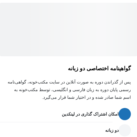
شبیه‌سازی صدا، ویدئو و آواتارها
یادگیری ماشین (Machine Learning)
نحوه استفاده از مایکروسافت اکسل با یادگیری ماشین
شما همچنین مطالب بسیار زیادی درباره استراتژی کسب‌وکار با
هوش مصنوعی، ملاحظات اخلاقی هوش مصنوعی و نحوه مواجهه با
آن‌ها، و همچنین ریسک‌ها و چالش‌های بالقوه مرتبط با پیاده‌سازی
هوش مصنوعی خواهید آموخت.
گواهینامه اختصاصی دو زبانه
در اینجا ۱۶ فصل این دوره جامع هوش مصنوعی و
پس از گذراندن دوره به صورت آنلاین در سایت مکتب‌خونه، گواهی‌نامه
ChatGPT آمده است:
رسمی پایان دوره به زبان فارسی و انگلیسی، توسط مکتب‌خونه به
اسم شما صادر شده و در اختیار شما قرار می‌گیرد.
فصل ۱:
معرفی دوره و نحوه گذراندن این دوره جامع هوش
مصنوعی و ChatGPT
امکان اشتراک گذاری در لینکدین
فصل ۲:
مقدمه‌ای بر هوش مصنوعی (یادگیری ماشین + یادگیری
عمیق و موارد دیگر)
دو زبانه