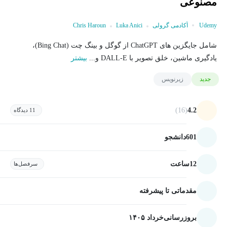
مصنوعی
Udemy
آکادمی گرولی
Luka Anici
Chris Haroun
شامل جایگزین های ChatGPT از گوگل و بینگ چت (Bing Chat)،
یادگیری ماشین، خلق تصویر با DALL-E و...
بیشتر
جدید
زیرنویس
(16)
4.2
11 دیدگاه
601
دانشجو
12
ساعت
سرفصل‌ها
مقدماتی تا پیشرفته
بروزرسانی
خرداد ۱۴۰۵