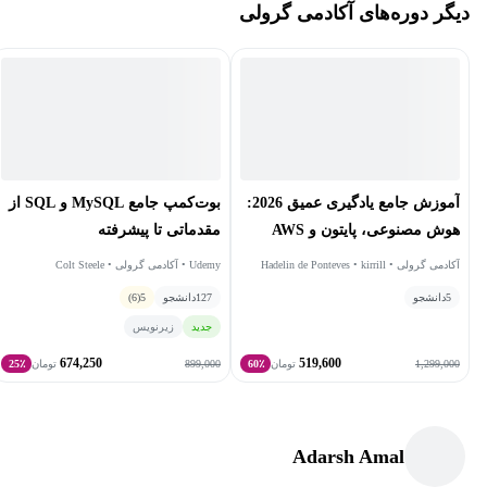
دیگر دوره‌های آکادمی گرولی
•
این دوره‌ها اکثرا از پرفروش‌ترین آموزش‌های برترین پلتفرم‌های
یادگیری دنیا مانند
یودمی
،
لینکدین‌لرنینگ
،
کورسرا
و
ریفورج
هستند که
همگی با
زیرنویس فارسی
منتشر شده‌اند. همچنین چندی از دوره‌های
این آکادمی نیز، به صورت اختصاصی توسط
مدرسان معتبر
ایرانی تهیه
گردیده‌اند.
آموزش جامع یادگیری عمیق 2026:
بوت‌کمپ جامع MySQL و SQL از
هوش مصنوعی، پایتون و AWS
مقدماتی تا پیشرفته
آکادمی گرولی • Hadelin de Ponteves • kirrill
Udemy • آکادمی گرولی • Colt Steele
eremenko
5
دانشجو
127
دانشجو
5
(6)
جدید
زیرنویس
674,250
519,600
899,000
1,299,000
تومان
60٪
تومان
25٪
Adarsh Amal