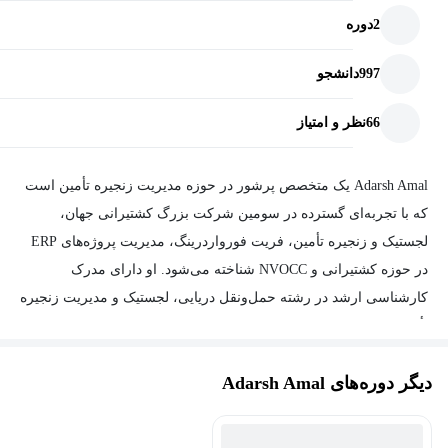
2
دوره
997
دانشجو
66
نظر و امتیاز
Adarsh Amal یک متخصص پرشور در حوزه مدیریت زنجیره تأمین است
که با تجربه‌ای گسترده در سومین شرکت بزرگ کشتیرانی جهان،
لجستیک و زنجیره تأمین، فریت فورواردرینگ، مدیریت پروژه‌های ERP
در حوزه کشتیرانی و NVOCC شناخته می‌شود. او دارای مدرک
کارشناسی ارشد در رشته حمل‌ونقل دریایی، لجستیک و مدیریت زنجیره
تأمین است.
سفر حرفه‌ای او با درک عمیق از ارزش زمان آغاز شد. او که زمانی یک
دیگر دوره‌های Adarsh Amal
فارغ‌التحصیل دانشگاهی بدون هدف بود، با ورود به صنعت زنجیره تأمین
زندگی حرفه‌ای خود را متحول کرد. این صنعت برای او فقط یک شغل 9