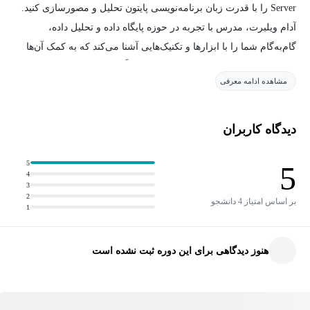
Server را با قدرت زبان برنامه‌نویسی پایتون تحلیل و مصورسازی کنید.
آدام ویلبرت، مدرس با تجربه در حوزه پایگاه داده و تحلیل داده،
گام‌به‌گام شما را با ابزارها و تکنیک‌هایی آشنا می‌کند که به کمک آن‌ها
می‌توانید داده‌های سازمانی خود را مستقیماً در محیط SQL Server
مشاهده ادامه معرفی
پردازش و تحلیل کنید—بدون نیاز به جابه‌جایی داده یا استفاده از
نرم‌افزارهای جانبی.
دیدگاه کاربران
در این دوره می‌آموزید:
5
5
4
راه‌اندازی و استفاده از Machine Learning Services در SQL Server
3
برای اجرای کدهای پایتون به صورت مستقیم روی پایگاه داده
2
بر اساس امتیاز 4 دانشجو
1
تحلیل آماری داده‌ها با پایتون: اجرای محاسبات و تحلیل‌های پیشرفته
آماری روی داده‌های جدولی بدون خروج از محیط SQL Server
هنوز دیدگاهی برای این دوره ثبت نشده است
مصورسازی داده‌ها: تولید انواع نمودارهای حرفه‌ای (مانند
اسکترپلات و نمودار میله‌ای) با کتابخانه‌های قدرتمند پایتون، و
نمایش خروجی آن‌ها برای تفسیر بهتر داده‌ها