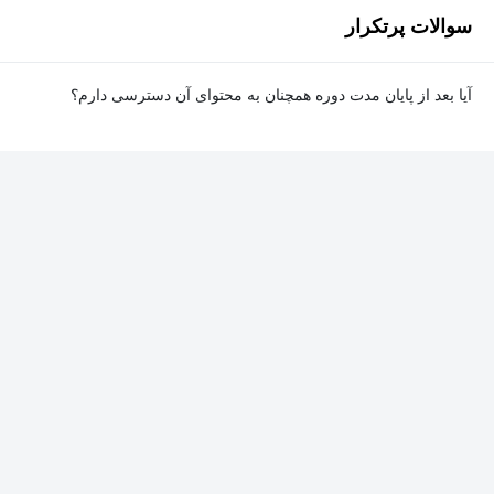
سوالات پرتکرار
آیا بعد از پایان مدت دوره همچنان به محتوای آن دسترسی دارم؟
بله. پس از پایان مدت دوره نیز به ویدئوها، تمرین‌ها، پروژه‌ها و سایر
محتوای آموزشی دوره دسترسی خواهید داشت؛ اما امکان تصحیح
تمرین‌ها توسط پشتیبان دوره و دریافت گواهی‌نامه برای شما وجود
نخواهد داشت.