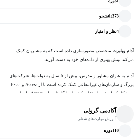
1
دوره
373
دانشجو
4
نظر و امتیاز
آدام ویلبرت
متخصص مصورسازی داده است که به مشتریان کمک
می‌کند بینش بهتری از داده‌های خود به دست آورند.
آدام به عنوان مشاور و مدرس، بیش از ۵ سال به دولت‌ها، شرکت‌های
بزرگ و سازمان‌های غیرانتفاعی کمک کرده است تا از Access و Excel
به شکل کارآمدتری استفاده کنند. او پایگاه‌های داده Access را برای
مدیران سرویس پارک‌های ملی آمریکا و دانشمندان سازمان
آکادمی گرولی
زمین‌شناسی ایالات متحده طراحی کرده و همچنین کارگاه‌های آموزشی
آموزش مهارت‌های شغلی
Access و Excel را در سراسر ایالات متحده، در همکاری با مرکز آموزش
محیط‌زیست شمال‌غربی، برگزار نموده است.
110
دوره
دوره‌های آموزشی چندروزه و عمیق او به شرکت‌های خصوصی مانند