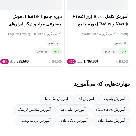
گردیده‌اند.
دوره جامع ChatGPT، هوش
آموزش کامل React (ری‌اکت) +
مصنوعی مولد و دیگر ابزارهای
Next.js و Redux | دوره جامع
پیشرفته هوش مصنوعی
پروژه‌محور
آکادمی گرولی • LeapYear Learning • Julian
Udemy • آکادمی گرولی • Maximilian
Melanson • Benza Maman
Schwarzmuller
9
دانشجو
8
دانشجو
جدید
زیرنویس
جدید
زیرنویس
799,600
1,799,600
1,999,000
4,499,000
تومان
60٪
تومان
60٪
مهارت‌هایی که می‌آموزید
آموزش پایتون
آموزش BI
آموزش بیگ دیتا
آموزش SQL Server
آموزش علم داده
آموزش ماشین لرنینگ
آموزش تحلیل داده
آموزش پایگاه داده
آموزش برنامه‌نویسی