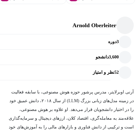
میزبانی n8n با Render و گزینه‌های دیگر.
استفاده از عوامل هوش مصنوعی در WhatsApp و Telegram.
Arnold Oberleiter
اتوماسیون رسانه‌های اجتماعی با زیرگردش‌ها، وبهوک‌ها و
وب‌اسکرپینگ.
3
دوره
دیباگ و بهینه‌سازی ادغام API
3,600
دانشجو
بهبود عملکرد و مدیریت خطا در گردش‌های کاری n8n:
52
نظر و امتیاز
استراتژی‌های دیباگ برای اتوماسیون‌های بدون خطا.
اتصال عوامل Flowise AI با وبهوک‌ها و Google Sheets.
آرنی اوبرلایتر، مدرس پرشور حوزه هوش مصنوعی، با سابقه فعالیت
گسترش n8n با Flowise و ابزارهای جاوااسکریپت سفارشی.
در زمینه مدل‌های زبانی بزرگ (LLM) از سال ۲۰۱۸، دانش عمیق خود
شروع سریع MCP: ساخت عوامل هوشمند‌تر با پروتکل مدل کانتکست
را در اختیار دانشجویان قرار می‌دهد. او علاوه بر هوش مصنوعی،
علاقه‌مند به معامله‌گری، اقتصاد کلان، ارزهای دیجیتال و سرمایه‌گذاری
یادگیری ادغام MCP در گردش‌های کاری n8n:
است و ترکیبی از دانش فناوری و بازارهای مالی را به آموزش‌های خود
اضافه می‌کند. در دوره‌های او، دانشجویان از تخصص، همراهی مستمر و