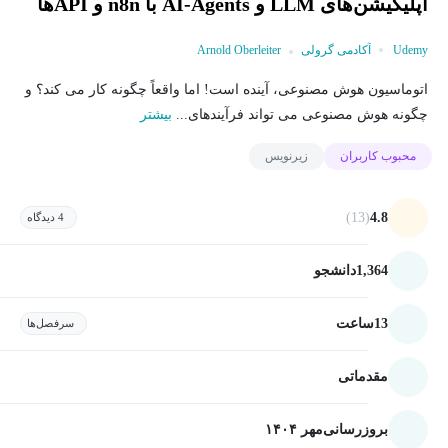
اپلیکیشن‌های LLM و AI-Agents با n8n و APIها
Udemy
آکادمی گرولی
Arnold Oberleiter
اتوماسیون هوش مصنوعی، آینده است! اما واقعاً چگونه کار می کند؟ و
چگونه هوش مصنوعی می تواند فرآیندهای...
بیشتر
محبوب کاربران
زیرنویس
(13)
4.8
4 دیدگاه
1,364
دانشجو
13
ساعت
سرفصل‌ها
مقدماتی
بروزرسانی
مهر ۱۴۰۴