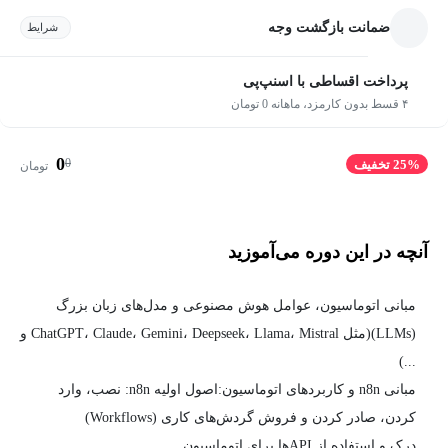
ضمانت بازگشت وجه
شرایط
پرداخت اقساطی با اسنپ‌پی
۴ قسط بدون کارمزد، ماهانه 0 تومان
0
0
25% تخفیف
تومان
آنچه در این دوره می‌آموزید
مبانی اتوماسیون، عوامل هوش مصنوعی و مدل‌های زبان بزرگ
(LLMs)(مثل ChatGPT، Claude، Gemini، Deepseek، Llama، Mistral و
...)
مبانی n8n و کاربردهای اتوماسیون:اصول اولیه n8n: نصب، وارد
کردن، صادر کردن و فروش گردش‌های کاری (Workflows)
درک و استفاده از APIها برای اتوماسیون