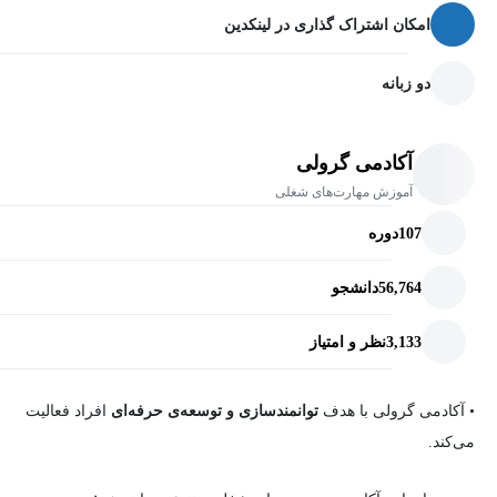
مبانی n8n: نصب و اولین گردش‌های کاری
امکان اشتراک گذاری در لینکدین
تسلط بر اصول اولیه n8n، کلید اتوماسیون هوشمند:
دو زبانه
نصب محلی با Node.js و استفاده از نسخه وب بدون نصب.
وارد کردن، صادر کردن و فروش گردش‌های کاری.
آکادمی گرولی
راه‌اندازی اتوماسیون با Airtable، Google Sheets و Google Cloud.
آموزش مهارت‌های شغلی
استفاده از متغیرهای ساده جاوااسکریپت در اتوماسیون.
107
دوره
گسترش اتوماسیون هوش مصنوعی با LLMها
56,764
دانشجو
ساخت اتوماسیون‌های پیشرفته مجهز به هوش مصنوعی:
3,133
نظر و امتیاز
اتوماسیون ایمیل با OpenAI API، Gmail و Airtable.
تحلیل احساسات در زمان واقعی و ذخیره در پایگاه داده.
• آکادمی گرولی
با هدف
توانمندسازی و توسعه‌ی حرفه‌ای
افراد فعالیت
ادغام LLMهای متن‌باز (Deepseek R1، Llama، Mistral) در اتوماسیون.
می‌کند.
استفاده از هر API مدل زبان در n8n (Deepseek API، Groq API و غیره).
ادغام عوامل هوش مصنوعی و چت‌بات‌های RAG در گردش‌های کاری