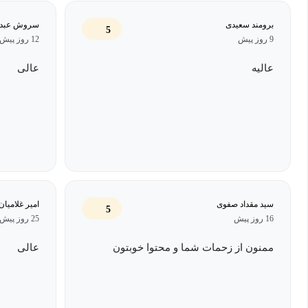
جمع‌آوری و تحلیل داده‌های مربوط به عملکرد محصول، رفتار کاربر
ابزارهای مصورسازی داده، مدیران محصول می‌توانند الگوها و رو
برومند سعیدی
سروش عبدی
5
9 روز پیش
12 روز پیش
به‌صورت گرافیکی نمایش دهند. گزارش‌دهی از این داده‌ها به تیم‌
بهتری از وضعیت فعلی محصول برسند و استراتژی‌های بهبود و ت
عالیه
عالی
قابل‌اعتماد تدوین کنند.
تدوین چشم‌انداز، استراتژی و نقشه راه محصول: تدوین نقشهٔ 
مدیران محصول است که به تعیین مسیر و اولویت‌های توسعه مح
تعریف اهداف بلندمدت و کوتاه‌مدت، شناسایی ویژگی‌ها و قابلیت
برای اجرای هر مرحله است. نقشهٔ راه محصول به تیم‌ها و ذی‌نف
سید مقداد صفوی
امیر غلامیان
5
جهت‌گیری و اولویت‌های محصول داشته باشند و بتوانند منابع و ت
16 روز پیش
25 روز پیش
مدیریت کنند. هدف اصلی تدوین نقشهٔ راه محصول، ایجاد یک برنا
ممنون از زحمات شما و محتوا خوبتون
عالی
تحقق اهداف کسب‌وکار و نیازهای کاربران منجر شود.