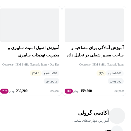
مهارت‌های خود باشید و چه تیم خود را تقویت کنید، ما شما را با تجربیات
عملی و دانش فنی و مدیریتی متمرکز بر آینده مجهز خواهیم کرد تا در
دنیای همیشه در حال تحول امروز موفق شوید.
آموزش آمادگی برای مصاحبه و
آموزش اصول امنیت سایبری و
ساخت مسیر شغلی در تحلیل داده
مدیریت تهدیدات سایبری
Coursera • IBM Skills Network Team
Coursera • IBM Skills Network Team • Dee Dee
Collette
166
دانشجو
5
(1)
388
دانشجو
4.6
(7)
زیرنویس
زیرنویس
239,200
159,200
299,000
199,000
تومان
20٪
تومان
20٪
آکادمی گرولی
آموزش مهارت‌های شغلی