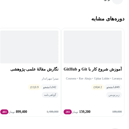
دوره‌های مشابه
آموزش شروع کار با Git و GitHub
نگارش مقالۀ علمی-پژوهشی
Coursera • Rav Ahuja • Upkar Lidder • Lavanya
میترا مهرانداز
Thiruvali Sunderarajan
849
دانشجو
4.2
(16)
342
دانشجو
3.9
(11)
زیرنویس
گواهی‌نامه
899,400
159,200
1,499,000
199,000
تومان
20٪
تومان
40٪