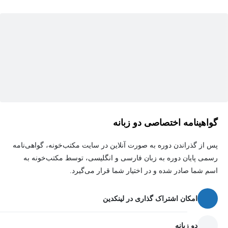
بارگذاری داده‌ها در مخازن مختلف
را بررسی خواهید کرد.
در ادامه، تبدیل‌هایی که بر روی داده‌های خام برای افزایش اعتبار،
زمینه‌سازی، و دسترسی‌پذیری داده اعمال می‌شود را تعریف خواهید
کرد. همچنین با روش‌های مختلف بارگذاری داده در مقصد، بررسی
کیفیت داده، پایش خطاهای بارگذاری، و استفاده از مکانیزم‌های بازیابی
در صورت بروز خطا آشنا می‌شوید.
گواهینامه اختصاصی دو زبانه
در بخش عملی دوره، با استفاده از Apache Airflow یاد می‌گیرید چگونه
پس از گذراندن دوره به صورت آنلاین در سایت مکتب‌خونه، گواهی‌نامه
پایپ‌لاین‌های داده بسازید و مزایای استفاده از این ابزار را خواهید
رسمی پایان دوره به زبان فارسی و انگلیسی، توسط مکتب‌خونه به
شناخت. همچنین با Apache Kafka برای ساخت پایپ‌لاین‌های داده‌ی
اسم شما صادر شده و در اختیار شما قرار می‌گیرد.
جریانی (streaming pipelines) و اجزای اصلی آن از جمله Broker، Topic،
Partition، Replication، Producer و Consumer آشنا خواهید شد.
امکان اشتراک گذاری در لینکدین
دو زبانه