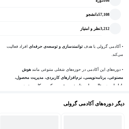
108
دوره
57,108
دانشجو
3,212
نظر و امتیاز
• آکادمی گرولی
با هدف
توانمندسازی و توسعه‌ی حرفه‌ای
افراد فعالیت
می‌کند.
•
دوره‌های این آکادمی در حوزه‌های شغلی متنوعی مانند
هوش
مصنوعی، برنامه‌نویسی، نرم‌افزارهای کاربردی، مدیریت محصول،
بازاریابی دیجیتال، مهارت‌های نرم
و
توسعه کسب‌وکار
دسته‌بندی
می‌شوند.
دیگر دوره‌های آکادمی گرولی
•
این دوره‌ها اکثرا از پرفروش‌ترین آموزش‌های برترین پلتفرم‌های
یادگیری دنیا مانند
یودمی
،
لینکدین‌لرنینگ
،
کورسرا
و
ریفورج
هستند که
همگی با
زیرنویس فارسی
منتشر شده‌اند. همچنین چندی از دوره‌های