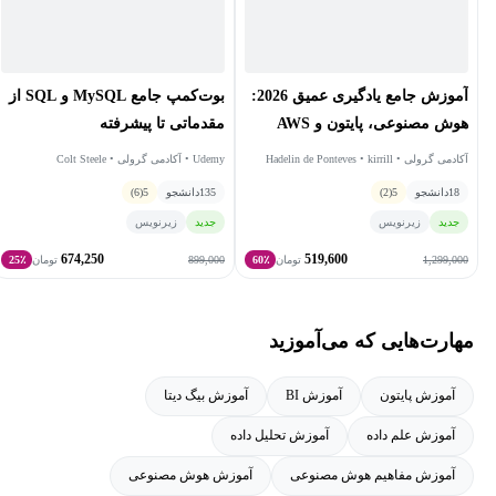
این آکادمی نیز، به صورت اختصاصی توسط
مدرسان معتبر
ایرانی تهیه
گردیده‌اند.
آموزش جامع یادگیری عمیق 2026:
بوت‌کمپ جامع MySQL و SQL از
هوش مصنوعی، پایتون و AWS
مقدماتی تا پیشرفته
آکادمی گرولی • Hadelin de Ponteves • kirrill
Udemy • آکادمی گرولی • Colt Steele
eremenko
18
دانشجو
5
(2)
135
دانشجو
5
(6)
جدید
زیرنویس
جدید
زیرنویس
674,250
519,600
899,000
1,299,000
تومان
60٪
تومان
25٪
مهارت‌هایی که می‌آموزید
آموزش پایتون
آموزش BI
آموزش بیگ دیتا
آموزش علم داده
آموزش تحلیل داده
آموزش مفاهیم هوش مصنوعی
آموزش هوش مصنوعی