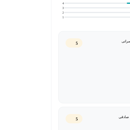
4
بع پروژه به‌صورت عملی مورد استفاده
3
2
1
ک‌های پروژه آموزش داده می‌شود
⋅ با تکنیک‌های استانداردی چون MoSCoW، ماتریس آیزنهاور، مدل Kano و RICE scoring، مهارت‌های
راتی
5
PMBO، دو مرحله کلیدی آغاز پروژه و برنامه‌ریزی پروژه به‌صورت
PMBOK
صادقی
5