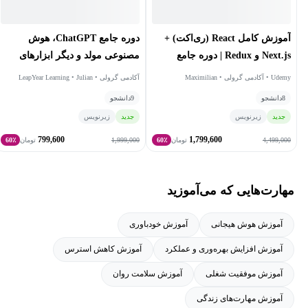
گردیده‌اند.
دوره جامع ChatGPT، هوش
آموزش کامل React (ری‌اکت) +
مصنوعی مولد و دیگر ابزارهای
Next.js و Redux | دوره جامع
پیشرفته هوش مصنوعی
پروژه‌محور
آکادمی گرولی • LeapYear Learning • Julian
Udemy • آکادمی گرولی • Maximilian
Melanson • Benza Maman
Schwarzmuller
9
دانشجو
8
دانشجو
جدید
زیرنویس
جدید
زیرنویس
799,600
1,799,600
1,999,000
4,499,000
تومان
60٪
تومان
60٪
مهارت‌هایی که می‌آموزید
آموزش هوش هیجانی
آموزش خودباوری
آموزش افزایش بهره‌وری و عملکرد
آموزش کاهش استرس
آموزش موفقیت شغلی
آموزش سلامت روان
آموزش مهارت‌های زندگی