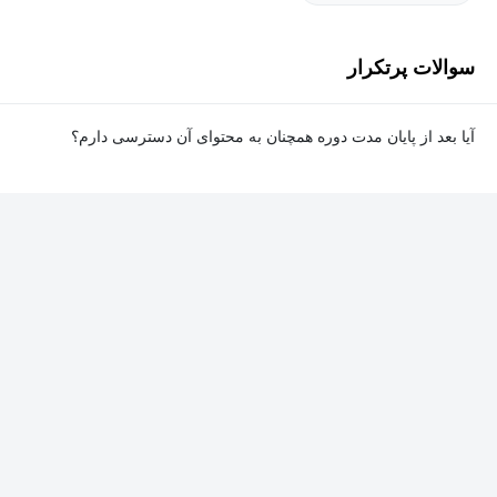
سوالات پرتکرار
آیا بعد از پایان مدت دوره همچنان به محتوای آن دسترسی دارم؟
بله. پس از پایان مدت دوره نیز به ویدئوها، تمرین‌ها، پروژه‌ها و سایر
محتوای آموزشی دوره دسترسی خواهید داشت؛ اما امکان تصحیح
تمرین‌ها توسط پشتیبان دوره و دریافت گواهی‌نامه برای شما وجود
نخواهد داشت.