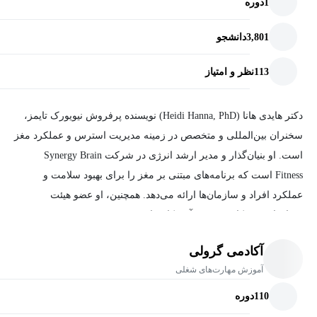
1
دوره
3,801
دانشجو
113
نظر و امتیاز
دکتر هایدی هانا (Heidi Hanna, PhD) نویسنده پرفروش نیویورک تایمز،
سخنران بین‌المللی و متخصص در زمینه مدیریت استرس و عملکرد مغز
است.
او بنیان‌گذار و مدیر ارشد انرژی در شرکت Synergy Brain
Fitness است که برنامه‌های مبتنی بر مغز را برای بهبود سلامت و
عملکرد افراد و سازمان‌ها ارائه می‌دهد.
همچنین، او عضو هیئت
مشاوران و همکار مؤسسه آمریکایی استرس (American Institute of
Stress) و مدرس سابق در Harvard Extension School بوده است.
آکادمی گرولی
آموزش مهارت‌های شغلی
دکتر هانا نویسنده هفت کتاب از جمله
،
Stressaholic
،
The Sharp Solution
Recharge
و
What’s So Funny About Stress?
است.
او در کنفرانس‌های
110
دوره
جهانی مانند اجلاس "زنان قدرتمند در کسب‌وکار" مجله Fortune، اجلاس