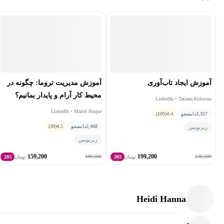
آموزش ایجاد تاب‌آوری
آموزش مدیریت تروما: چگونه در
محیط کار آرام و پایدار بمانیم؟
LinkedIn • Tatiana Kolovou
LinkedIn • Mariel Buque
3,357
دانشجو
4.4
(100)
2,468
دانشجو
4.5
(39)
زیرنویس
زیرنویس
159,200
199,200
199,000
249,000
تومان
20٪
تومان
20٪
Heidi Hanna