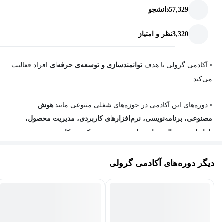
57,329
دانشجو
رهبری ESPN و Million Dollar Round Table سخنرانی کرده است.
مشتریان او شامل شرکت‌هایی مانند Google، Starbucks، Microsoft،
3,320
نظر و امتیاز
Morgan Stanley و سازمان‌هایی مانند PGA Tour و NFL هستند.
او همچنین دوره‌های آنلاین متعددی در LinkedIn Learning ارائه داده
• آکادمی گرولی
با هدف
توانمندسازی و توسعه‌ی حرفه‌ای
افراد فعالیت
است که به چندین زبان ترجمه شده و بیش از یک میلیون دانشجو در
می‌کند.
سراسر جهان داشته است.
دکتر هانا به‌عنوان یک متخصص شوخ‌طبعی
•
دوره‌های این آکادمی در حوزه‌های شغلی متنوعی مانند
هوش
حرفه‌ای (Certified Humor Professional) نیز شناخته می‌شود، هرچند
مصنوعی، برنامه‌نویسی، نرم‌افزارهای کاربردی، مدیریت محصول،
خودش ادعا نمی‌کند که فردی بامزه است.
بازاریابی دیجیتال، مهارت‌های نرم
و
توسعه کسب‌وکار
دسته‌بندی
می‌شوند.
دیگر دوره‌های آکادمی گرولی
•
این دوره‌ها اکثرا از پرفروش‌ترین آموزش‌های برترین پلتفرم‌های
یادگیری دنیا مانند
یودمی
،
لینکدین‌لرنینگ
،
کورسرا
و
ریفورج
هستند که
همگی با
زیرنویس فارسی
منتشر شده‌اند. همچنین چندی از دوره‌های
این آکادمی نیز، به صورت اختصاصی توسط
مدرسان معتبر
ایرانی تهیه